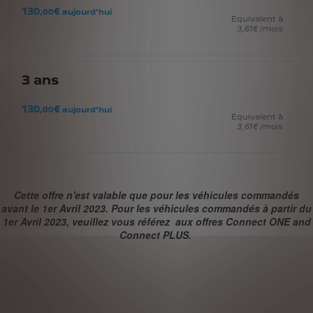
130
€
,00
aujourd'hui
Equivalent à
3
,61
€
/mois
3
ans
130
€
,00
aujourd'hui
Equivalent à
3
,61
€
/mois
Cette offre n'est valable que pour les véhicules commandés
avant le 1er Avril 2023. Pour les véhicules commandés à partir du
1er Avril 2023, veuillez vous référez aux offres Connect ONE and
Connect PLUS.
TRAFIC EN TEMPS RÉEL