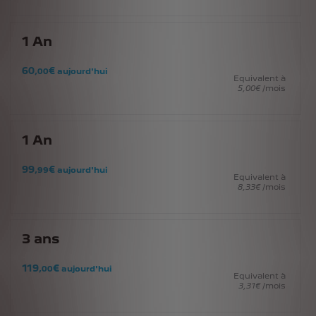
1
An
60
€
,00
aujourd'hui
Equivalent à
5
,00
€
/mois
1
An
99
€
,99
aujourd'hui
Equivalent à
8
,33
€
/mois
3
ans
119
€
,00
aujourd'hui
Equivalent à
3
,31
€
/mois