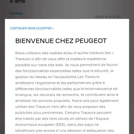
3
ans
Inclus
dans le prix du
véhicule
CONTINUER SANS ACCEPTER →
BIENVENUE CHEZ PEUGEOT
3
ans
Nous utilisons des cookies et/ou d’autres traceurs (les «
Inclus
dans le prix du
Traceurs ») afin de vous offrir la meilleure expérience
véhicule
possible sur notre site web. Ils nous permettent de fournir
des fonctionnalités essentielles telles que la sécurité, la
gestion du réseau et l’accessibilité.Les Traceurs
améliorent l’ergonomie et les performances grâce à
3
ans
différentes fonctionnalités telles que la reconnaissance de
la langue, les résultats de recherche, et contribuent ainsi à
Inclus
dans le prix du
améliorer les services proposés. Notre site peut également
véhicule
utiliser des Traceurs tiers afin de vous proposer des
publicités plus pertinentes. Certains Traceurs peuvent
être traités par des tiers situés en dehors de l’Espace
économique européen (EEE), dans des pays ne
1
An
bénéficiant pas encore d’une décision d’adéquation des