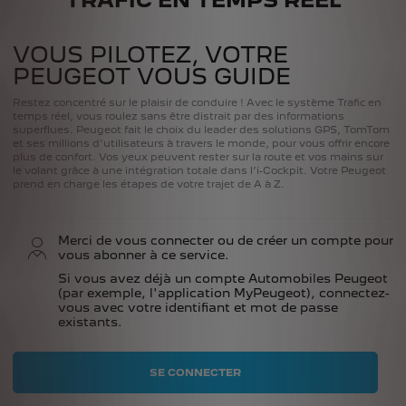
VOUS PILOTEZ, VOTRE
PEUGEOT VOUS GUIDE
Restez concentré sur le plaisir de conduire ! Avec le système Trafic en
temps réel, vous roulez sans être distrait par des informations
superflues. Peugeot fait le choix du leader des solutions GPS, TomTom
et ses millions d'utilisateurs à travers le monde, pour vous offrir encore
plus de confort. Vos yeux peuvent rester sur la route et vos mains sur
le volant grâce à une intégration totale dans l’i-Cockpit. Votre Peugeot
prend en charge les étapes de votre trajet de A à Z.
Merci de vous connecter ou de créer un compte pour
vous abonner à ce service.
Si vous avez déjà un compte Automobiles Peugeot
(par exemple, l'application MyPeugeot), connectez-
vous avec votre identifiant et mot de passe
existants.
SE CONNECTER