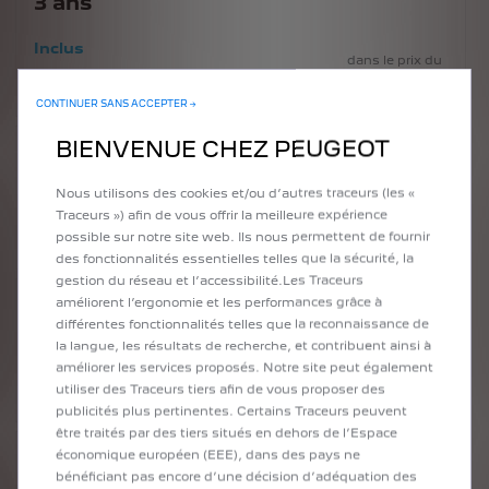
3
ans
Inclus
dans le prix du
véhicule
CONTINUER SANS ACCEPTER →
BIENVENUE CHEZ PEUGEOT
3
ans
Nous utilisons des cookies et/ou d’autres traceurs (les «
Inclus
dans le prix du
Traceurs ») afin de vous offrir la meilleure expérience
véhicule
possible sur notre site web. Ils nous permettent de fournir
des fonctionnalités essentielles telles que la sécurité, la
gestion du réseau et l’accessibilité.Les Traceurs
améliorent l’ergonomie et les performances grâce à
3
ans
différentes fonctionnalités telles que la reconnaissance de
la langue, les résultats de recherche, et contribuent ainsi à
Inclus
dans le prix du
améliorer les services proposés. Notre site peut également
véhicule
utiliser des Traceurs tiers afin de vous proposer des
publicités plus pertinentes. Certains Traceurs peuvent
être traités par des tiers situés en dehors de l’Espace
économique européen (EEE), dans des pays ne
3
ans
bénéficiant pas encore d’une décision d’adéquation des