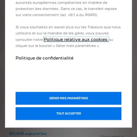
autorités européennes compétentes en matière de
Inclus
dans le prix du
protection des données. Dans ce cas, le transfert repose
véhicule
sur votre consentement (art. 49.1.a du RGPD).
Si vous souhaitez en savoir plus sur les Traceurs que nous
utilisons et sur la manière de les gérer, vous pouvez
3
ans
Politique relative aux cookies
consulter notre
ou
cliquer sur le bouton « Gérer mes paramètres ».
Inclus
dans le prix du
véhicule
Politique de confidentialité
3
ans
Inclus
dans le prix du
véhicule
GÉRER MES PARAMÈTRES
TOUT ACCEPTER
1
An
60
€
,00
aujourd'hui
Equivalent à