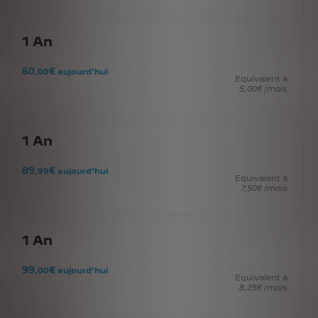
1
An
60
€
,00
aujourd'hui
Equivalent à
5
,00
€
/mois
1
An
89
€
,99
aujourd'hui
Equivalent à
7
,50
€
/mois
1
An
99
€
,00
aujourd'hui
Equivalent à
8
,25
€
/mois