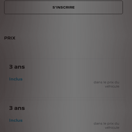
S'INSCRIRE
PRIX
3
ans
Inclus
dans le prix du
véhicule
3
ans
Inclus
dans le prix du
véhicule