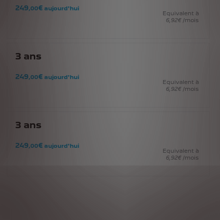
249
€
,00
aujourd'hui
Equivalent à
6
,92
€
/mois
3
ans
249
€
,00
aujourd'hui
Equivalent à
6
,92
€
/mois
3
ans
249
€
,00
aujourd'hui
Equivalent à
6
,92
€
/mois
Cette offre n'est valable que pour les véhicules commandés
avant le 1er Avril 2023. Pour les véhicules commandés à partir du